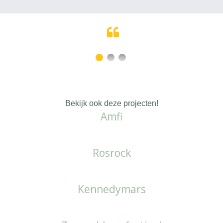
Dank je SLG licht en geluid BV, ook voor de fijne samenwerking en dat dat nog maar vele jaren zo mag blijven.
Fuse StreetRock
Bekijk ook deze projecten!
Amfi
Rosrock
Kennedymars